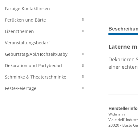
Farbige Kontaktlinsen
Perücken und Bärte
weitere Regis
Beschreibu
Lizenzthemen
Veranstaltungsbedarf
Laterne m
Geburtstag/Abi/Hochzeit/Baby
Dekorieren S
Dekoration und Partybedarf
einer echten
Schminke & Theaterschminke
Feste/Feiertage
Herstellerinf
Widmann
Viale dell`Industr
20020 - Busto Gar