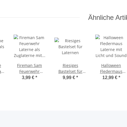
Ähnliche Arti
e
Fireman Sam
Riesiges
Halloween
als
Feuerwehr
Bastelset für
Fledermaus
Laterne als
Laternen
Laterne mit
3,99 €
*
9,99 €
*
12,99 €
*
Zuglaterne mit
Licht und Sound
Hubschrauber