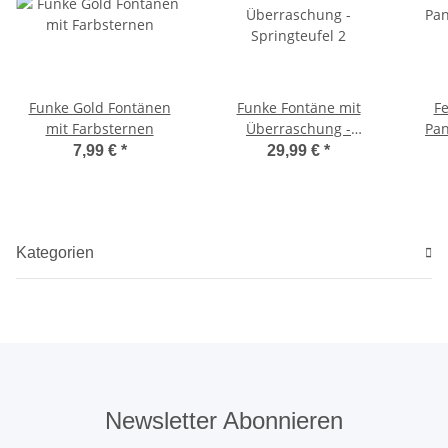
Funke Gold Fontänen
Funke Fontäne mit
Fe
mit Farbsternen
Überraschung -
Pan
Springteufel 2
7,99 €
*
29,99 €
*
Kategorien
Newsletter Abonnieren