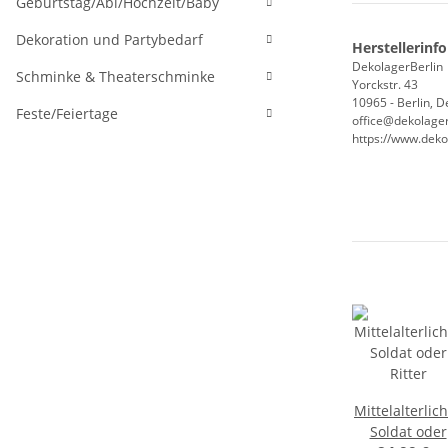
Geburtstag/Abi/Hochzeit/Baby
Dekoration und Partybedarf
Herstellerinf
DekolagerBerlin
Schminke & Theaterschminke
Yorckstr. 43
10965 - Berlin, 
Feste/Feiertage
office@dekolager
https://www.deko
Mittelalterlic
Soldat oder