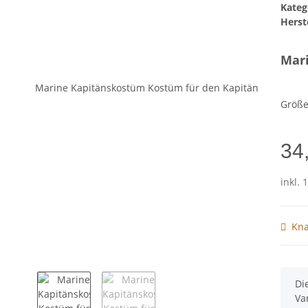
Kateg
Herste
Mar
Größ
34
inkl. 
Kna
x
Di
Va