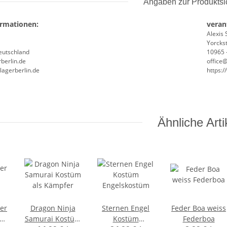
Angaben zur Produktsi
ormationen:
veran
Alexis 
Yorckst
Deutschland
10965 -
berlin.de
office
lagerberlin.de
https:
Ähnliche Arti
her
Dragon Ninja
Sternen Engel
Feder Boa weiss
Samurai Kostüm
Kostüm
Federboa