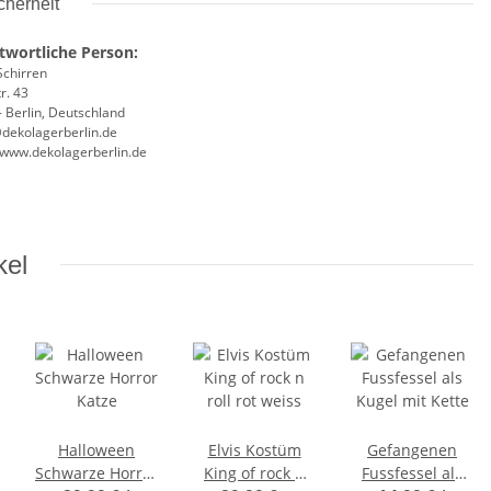
cherheit
twortliche Person:
Schirren
r. 43
 Berlin, Deutschland
@dekolagerberlin.de
//www.dekolagerberlin.de
kel
Halloween
Elvis Kostüm
Gefangenen
Schwarze Horror
King of rock n
Fussfessel als