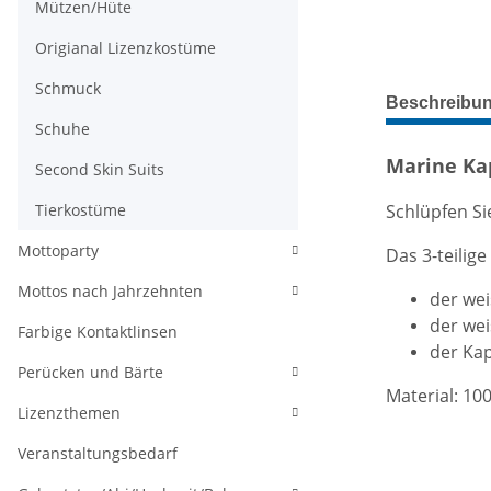
Mützen/Hüte
Origianal Lizenzkostüme
Schmuck
weitere Regis
Beschreibu
Schuhe
Marine Ka
Second Skin Suits
Schlüpfen Si
Tierkostüme
Mottoparty
Das 3-teilig
Mottos nach Jahrzehnten
der wei
der wei
Farbige Kontaktlinsen
der Ka
Perücken und Bärte
Material: 10
Lizenzthemen
Veranstaltungsbedarf