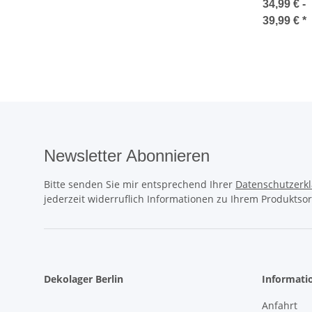
Ritter
34,99 € -
39,99 €
*
Newsletter Abonnieren
Bitte senden Sie mir entsprechend Ihrer
Datenschutzerk
jederzeit widerruflich Informationen zu Ihrem Produktsor
Dekolager Berlin
Informati
Anfahrt