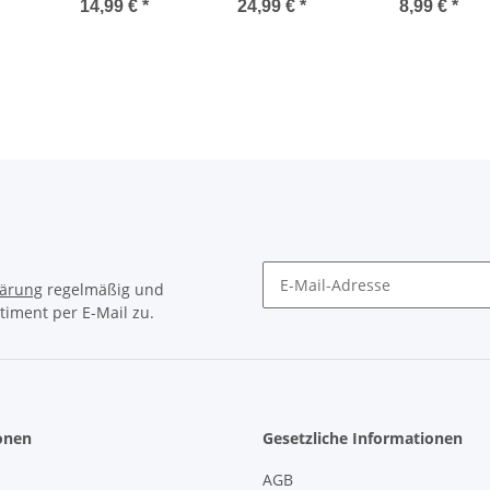
als Kämpfer
Engelskostüm
14,99 €
*
24,99 €
*
8,99 €
*
lärung
regelmäßig und
timent per E-Mail zu.
Newsletter Abonnieren
onen
Gesetzliche Informationen
AGB