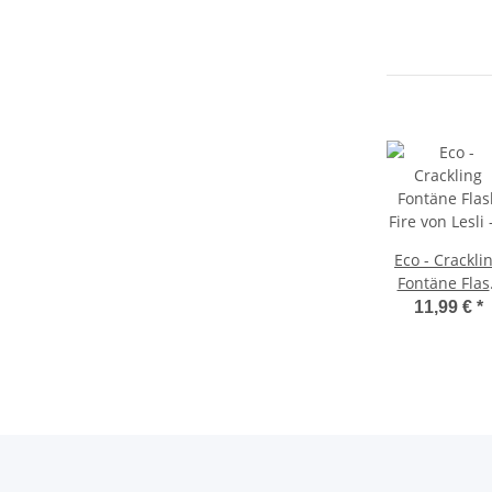
B
Eco - Crackling
Fontäne Flas
Fire von Lesli
11,99 €
*
Plastik Free