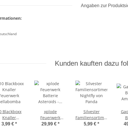
Angaben zur Produktsi
ormationen:
Deutschland
Kunden kauften dazu fol
0 Blackboxx
xplode
Silvester
Gao
Knaller
Feuerwerk
Familiensortiment
B
Feuerwerk
Batterie
Nightfly von
Am
3,99 €
*
29,99 €
*
5,99 €
*
4