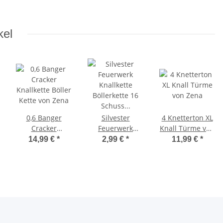
oder Air Bombs
Schuss Batterie
genannt
kel
0,6 Banger
Silvester
4 Knetterton XL
Cracker
Feuerwerk
Knall Türme von
Knallkette Böller
Knallkette
Zena
14,99 €
*
2,99 €
*
11,99 €
*
Kette von Zena
Böllerkette 16
Schuss Comet