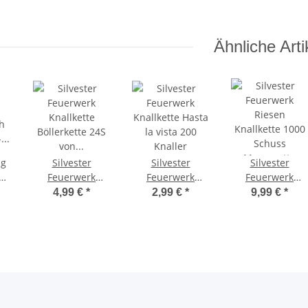
ellabomba
Asteroids -
Panda
aussergewöhnlich
schön
Ähnliche Arti
Silvester
Silvester
Silvester
h
Feuerwerk
Feuerwerk
Feuerwerk
 -
Knallkette
Knallkette Hasta
Riesen
4,99 €
*
2,99 €
*
9,99 €
*
Böllerkette 24S
la vista 200
Knallkette 1000
von Lesli
Knaller
Schuss
Megamatte