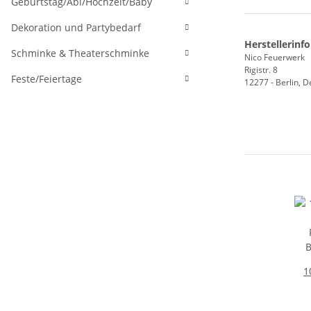
Geburtstag/Abi/Hochzeit/Baby
Dekoration und Partybedarf
Herstellerinf
Schminke & Theaterschminke
Nico Feuerwerk
Rigistr. 8
Feste/Feiertage
12277 - Berlin, 
1