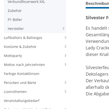
weitere Regis
Verbundfeuerwerk XXL
Beschreibu
Zubehör
Silvester 
P1 Böller
Es handelt
Hersteller
Gesamtläng
Luftballons & Ballongas
Verwendun
Kostüme & Zubehör
Lady Cracke
dieser Knal
Mottoparty
Mottos nach Jahrzehnten
Silvesterfe
Dekolagers
Farbige Kontaktlinsen
Der Verkau
Perücken und Bärte
aßerhalb de
Lizenzthemen
Die Abgabe 
Veranstaltungsbedarf