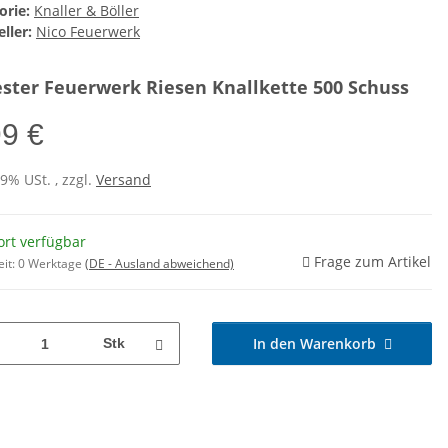
orie:
Knaller & Böller
ller:
Nico Feuerwerk
ester Feuerwerk Riesen Knallkette 500 Schuss
99 €
19% USt. , zzgl.
Versand
ort verfügbar
Frage zum Artikel
eit:
0 Werktage
(DE - Ausland abweichend)
In den Warenkorb
Stk