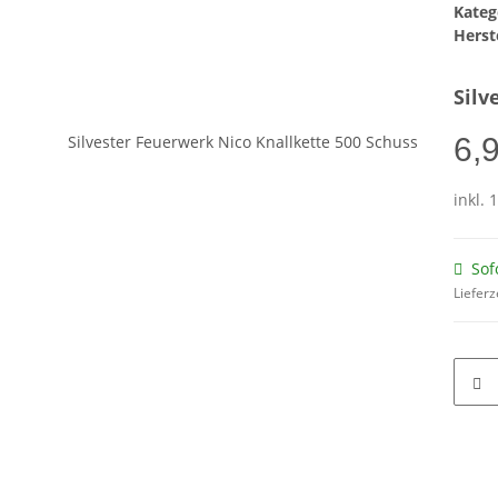
Kateg
Herste
Silv
6,
inkl. 
Sof
Lieferz