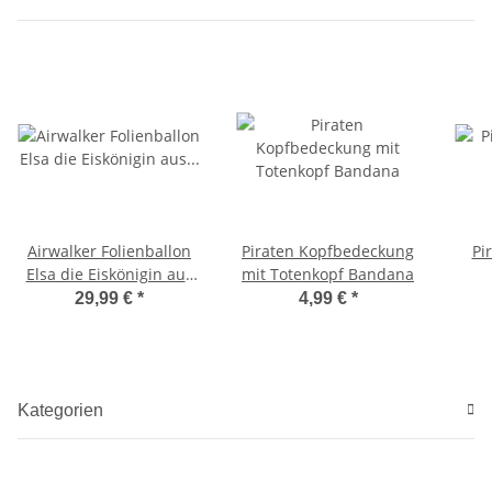
Airwalker Folienballon
Piraten Kopfbedeckung
Pi
Elsa die Eiskönigin aus
mit Totenkopf Bandana
Frozen von Disney
29,99 €
*
4,99 €
*
Kategorien