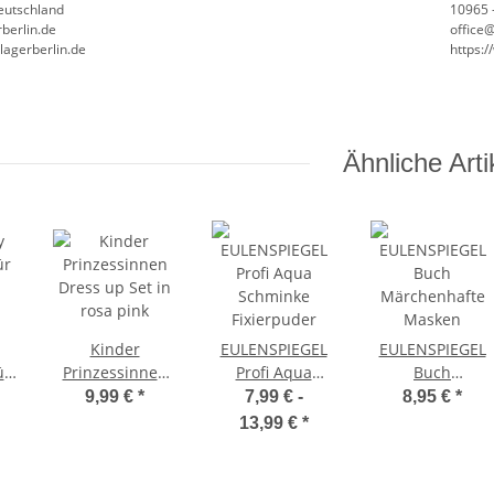
Deutschland
10965 -
berlin.de
office
lagerberlin.de
https:
Ähnliche Arti
Kinder
EULENSPIEGEL
EULENSPIEGEL
ür
Prinzessinnen
Profi Aqua
Buch
Dress up Set in
Schminke
Märchenhafte
9,99 €
*
7,99 € -
8,95 €
*
nk
rosa pink
Fixierpuder
Masken
13,99 €
*