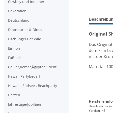
Cowboy und Indianer
Dekoration
weitere Regis
Beschreibu
Deutschland
Dinosaurier & Dinos
Original S
Dschungel Get Wild
Das Original
Einhorn
dem Film bz
mit der Kron
Fußball
Material: 10
Gallier,Römer,Ägypter,Orient
Hawaii Partybedarf
Hawaii-, Südsee-, Beachparty
Herzen
Herstellerinf
Jahrestage/Jubiläen
DekolagerBerlin
Yorckstr. 43