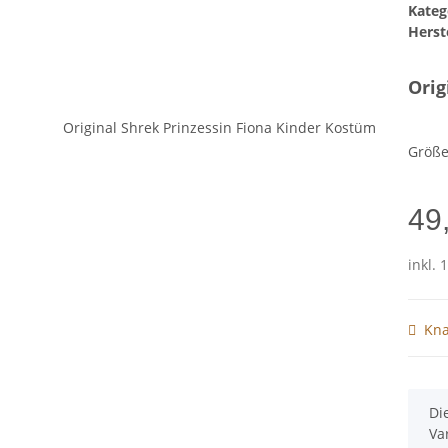
Kateg
Herste
Orig
Größ
49
inkl. 
Kna
x
Di
Va