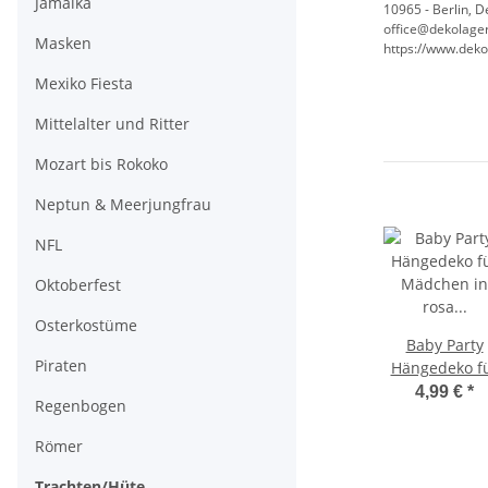
Jamaika
10965 - Berlin, 
office@dekolager
Masken
https://www.deko
Mexiko Fiesta
Mittelalter und Ritter
Mozart bis Rokoko
Neptun & Meerjungfrau
NFL
Oktoberfest
Osterkostüme
Baby Party
Piraten
Hängedeko f
Mädchen in
4,99 €
*
Regenbogen
rosa bzw. pi
Römer
Trachten/Hüte