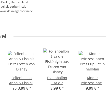
 Berlin, Deutschland
@dekolagerberlin.de
//www.dekolagerberlin.de
kel
Folienballon
Folienballon
Kinder
Anna & Elsa als
Elsa die
Prinzessinnen
Herz Frozen von
Eiskönigin aus
Dress up Set in
ab
3,99 €
*
3,99 €
*
9,99 €
*
Disney
Frozen von
hellblau
Disney