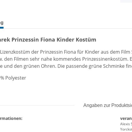
terkarten anzeigen
ng
hrek Prinzessin Fiona Kinder Kostüm
 Lizenzkostüm der Prinzessin Fiona für Kinder aus dem Film S
w. den Filmen sehr nahe kommendes Prinzessinenkostüm. Es
e und den grünen Ohren. Die passende grüne Schminke find
0% Polyester
Angaben zur Produktsi
ormationen:
veran
Alexis 
Yorckst