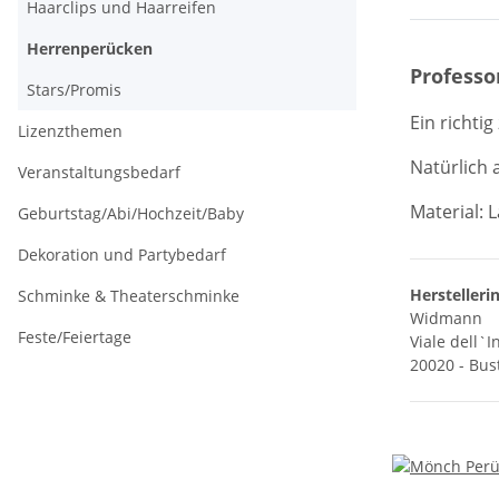
Haarclips und Haarreifen
Herrenperücken
Professo
Stars/Promis
Ein richti
Lizenzthemen
Natürlich
Veranstaltungsbedarf
Material: 
Geburtstag/Abi/Hochzeit/Baby
Dekoration und Partybedarf
Herstelleri
Schminke & Theaterschminke
Widmann
Feste/Feiertage
Viale dell`I
20020 - Bust