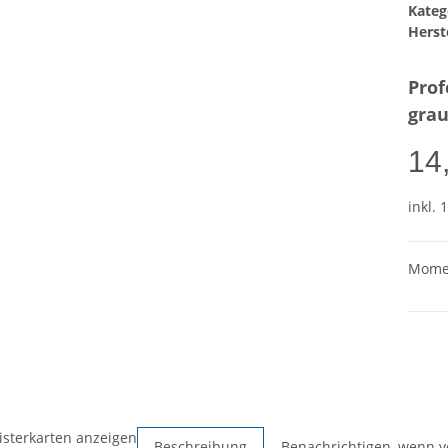
Kateg
Herste
Prof
gra
14
inkl. 
Momen
isterkarten anzeigen
Beschreibung
Benachrichtigen, wenn v