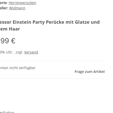
orie:
Herrenperücken
ller:
Widmann
essor Einstein Party Perücke mit Glatze und
uem Haar
,99 €
19% USt. , zzgl.
Versand
tan nicht verfügbar
Frage zum Artikel
erfügbar