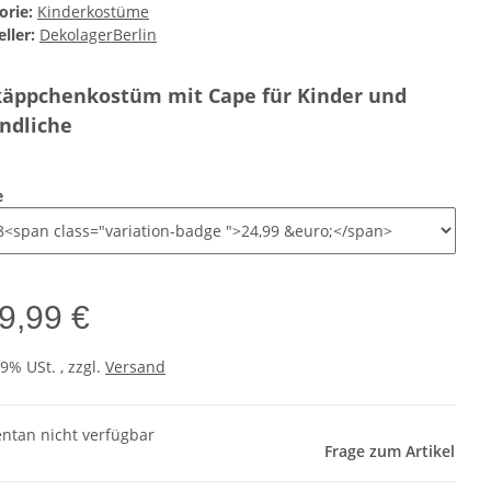
orie:
Kinderkostüme
ller:
DekolagerBerlin
käppchenkostüm mit Cape für Kinder und
ndliche
e
9,99 €
19% USt. , zzgl.
Versand
tan nicht verfügbar
Frage zum Artikel