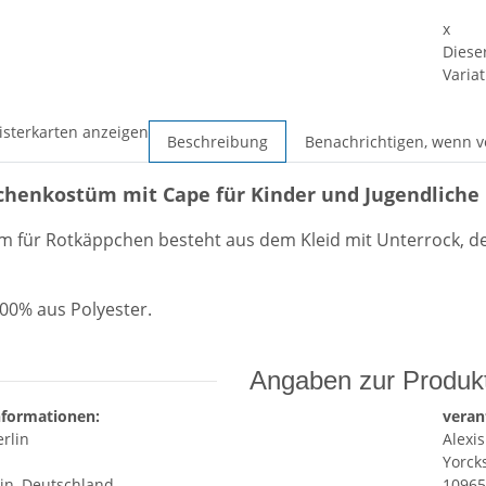
x
Diese
Variat
isterkarten anzeigen
Beschreibung
Benachrichtigen, wenn v
henkostüm mit Cape für Kinder und Jugendliche
m für Rotkäppchen besteht aus dem Kleid mit Unterrock, 
100% aus Polyester.
Angaben zur Produkt
nformationen:
veran
rlin
Alexis
Yorcks
lin, Deutschland
10965