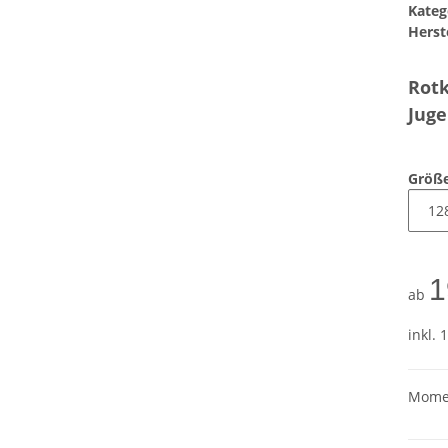
Kateg
Herste
Rot
Juge
Größ
1
ab
inkl. 
Momen