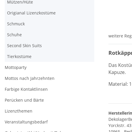
Mützen/Hüte
Origianal Lizenzkostüme
Schmuck
Schuhe
weitere Reg
Second Skin Suits
Rotkäppc
Tierkostüme
Das Kostü
Mottoparty
Ka
puze.
Mottos nach Jahrzehnten
Material: 
Farbige Kontaktlinsen
Perücken und Bärte
Lizenzthemen
Herstelleri
DekolagerBe
Veranstaltungsbedarf
Yorckstr. 43
10965 - Ber