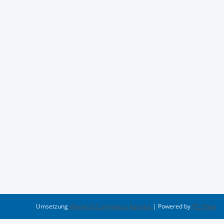
Umsetzung
Vlarom E-Commerce Agentur
| Powered by
JTL-Shop