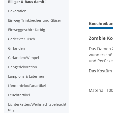
Billiger & Raus damit !
Dekoration
Einweg Trinkbecher und Gläser
weitere Regis
Beschreibu
Einweggeschirr farbig
Zombie Ko
Gedeckter Tisch
Das Damen Z
Girlanden
wunderschöne
Girlanden/Wimpel
und Perücken
Hängedekoration
Das Kostüm 
Lampions & Laternen
Länderdeko/Fanartikel
Material: 10
Leuchtartikel
Lichterketten/Weihnachtsbeleucht
ung