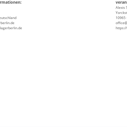
ormationen:
veran
Alexis 
Yorckst
Deutschland
10965 -
berlin.de
office
lagerberlin.de
https: