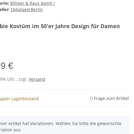
orie:
Billiger & Raus damit !
ller:
DekolagerBerlin
ie Kostüm im 50'er Jahre Design für Damen
e
99 €
19% USt. , zzgl.
Versand
Frage zum Artikel
pper Lagerbestand
eser Artikel hat Variationen. Wählen Sie bitte die gewünschte
riation aus.