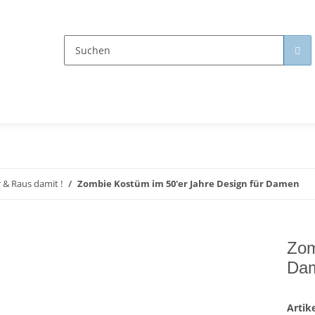
er & Raus damit !
Zombie Kostüm im 50'er Jahre Design für Damen
Zom
Da
Arti