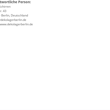
twortliche Person:
Schirren
r. 43
 Berlin, Deutschland
@dekolagerberlin.de
//www.dekolagerberlin.de