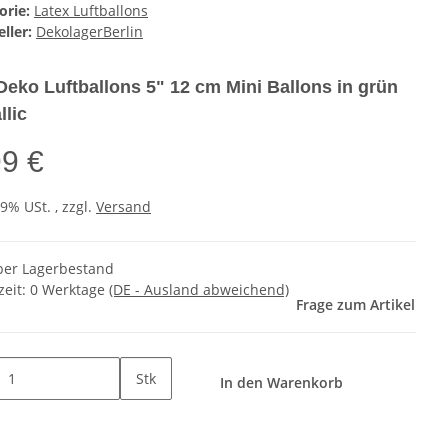
orie:
Latex Luftballons
ller:
DekolagerBerlin
Deko Luftballons 5" 12 cm Mini Ballons in grün
llic
99 €
19% USt. , zzgl.
Versand
er Lagerbestand
zeit:
0 Werktage
(DE - Ausland abweichend)
Frage zum Artikel
Stk
In den Warenkorb