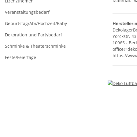
Lizenzthemen
Material:
N
Veranstaltungsbedarf
Geburtstag/Abi/Hochzeit/Baby
Herstelleri
DekolagerBe
Dekoration und Partybedarf
Yorckstr. 43
10965 - Ber
Schminke & Theaterschminke
office@deko
https://www
Feste/Feiertage