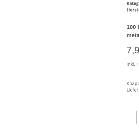
Kateg
Herste
100 
meta
7,
inkl. 
Knapp
Liefer