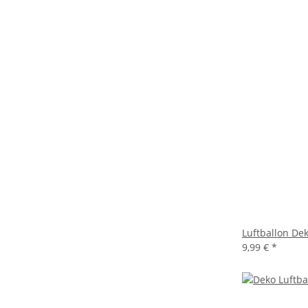
Luftballon De
9,99 €
*