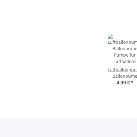
Luftballonpu
Ballonpum
Pumpe für
4,99 €
*
Luftballons