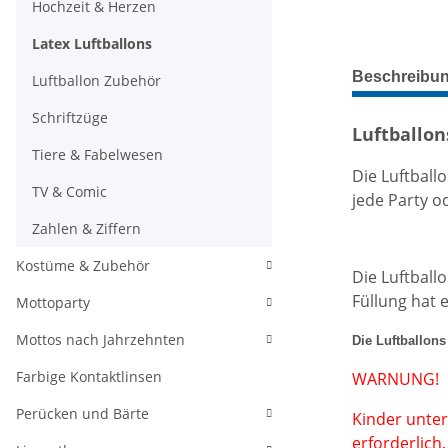
Hochzeit & Herzen
Latex Luftballons
weitere Regis
Beschreibu
Luftballon Zubehör
Schriftzüge
Luftballon
Tiere & Fabelwesen
Die Luftball
TV & Comic
jede Party o
Zahlen & Ziffern
Kostüme & Zubehör
Die Luftball
Füllung hat 
Mottoparty
Mottos nach Jahrzehnten
Die Luftballon
Farbige Kontaktlinsen
WARNUNG!
Perücken und Bärte
Kinder unter
erforderlich