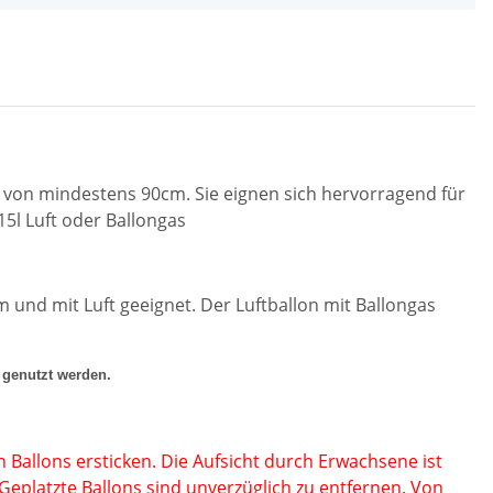
 von mi
ndeste
ns
9
0
cm. Sie eig
nen sich hervorragend für
5l Luft oder Ballongas
um und mit Luft geeignet. D
er Luftballon
mit
Ballongas
 genutzt werden.
 Ballons ersticken. Die Aufsicht durch Erwachsen
e ist
 Geplatzte Ballons
sind unverzüglich zu entfernen. Von