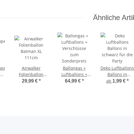
Ähnliche Arti
mpe
Airwalker
Ballongas +
Deko Luftballons
e
Folienballon
Luftballons +
Ballons in
Batman XL
Verschlüsse
schwarz für die
ab
29,99 €
*
64,99 €
*
1,99 €
*
111cm
zum
Party
Sonderpreis