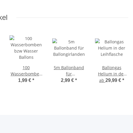
kel
100
5m Ballonband
Ballongas
Wasserbomben
für
Helium in der
bzw Wasser
Ballongirlanden
Leihflasche
ab
1,99 €
*
2,99 €
*
29,99 €
*
Ballons