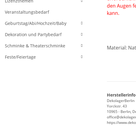
Lizenzthemen
den Augen f
Veranstaltungsbedarf
kann.
Geburtstag/Abi/Hochzeit/Baby
Dekoration und Partybedarf
Schminke & Theaterschminke
Material:
Nat
Feste/Feiertage
Herstellerinf
DekolagerBerlin
Yorckstr. 43
10965 - Berlin, 
office@dekolager
https://www.deko