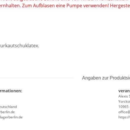
ernhalten. Zum Aufblasen eine Pumpe verwenden! Hergestel
urkautschuklatex
.
Angaben zur Produktsi
ormationen:
veran
Alexis 
Yorckst
Deutschland
10965 -
berlin.de
office
lagerberlin.de
https: