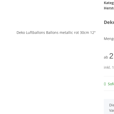
Kateg
Herste
Deko
Meng
2
ab
inkl. 
Sof
x
Di
Va