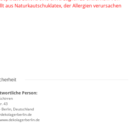
lt aus Naturkautschuklatex, der
Allergien verursachen
cherheit
twortliche Person:
Schirren
r. 43
 Berlin, Deutschland
@dekolagerberlin.de
//www.dekolagerberlin.de