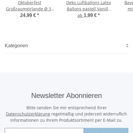
Oktoberfest
Deko Luftballons Latex
Bay
Großraumgirlande Ø 32
Ballons pastell Vanille
mi
cm
Ivory 30 cm 12"
ab
24,99 €
*
1,99 €
*
Kategorien
Newsletter Abonnieren
Bitte senden Sie mir entsprechend Ihrer
Datenschutzerklärung
regelmäßig und jederzeit widerruflich
Informationen zu Ihrem Produktsortiment per E-Mail zu.