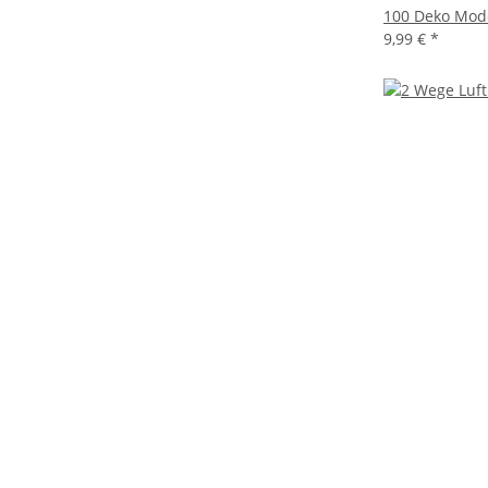
100 Deko Mode
9,99 €
*