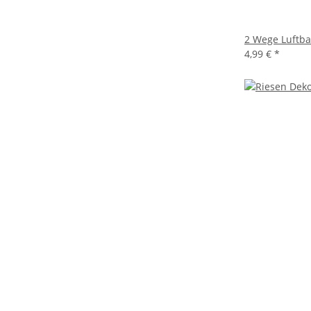
2 Wege Luftb
4,99 €
*