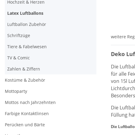
Hochzeit & Herzen
Latex Luftballons
Luftballon Zubehör
Schriftzüge
weitere Reg
Tiere & Fabelwesen
Deko Luf
TV & Comic
Die Luftba
Zahlen & Ziffern
für alle Fe
Kostüme & Zubehör
von 15l Lu
Lichtdurch
Mottoparty
Besonders 
Mottos nach Jahrzehnten
Die Luftba
Farbige Kontaktlinsen
Füllung ha
Perücken und Bärte
Die Luftball