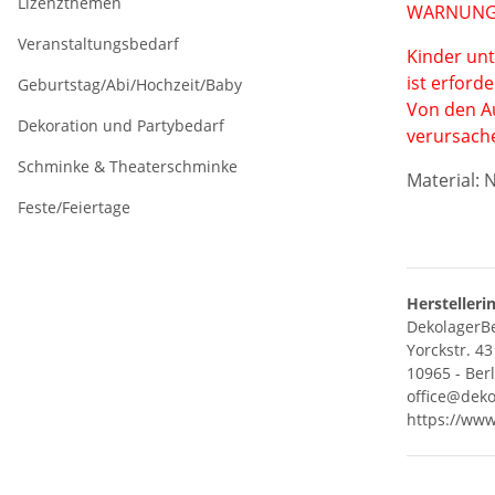
Lizenzthemen
WARNUNG
Veranstaltungsbedarf
Kinder unt
ist erford
Geburtstag/Abi/Hochzeit/Baby
Von den A
Dekoration und Partybedarf
verursach
Schminke & Theaterschminke
Material:
N
Feste/Feiertage
Herstelleri
DekolagerBe
Yorckstr. 43
10965 - Ber
office@deko
https://www