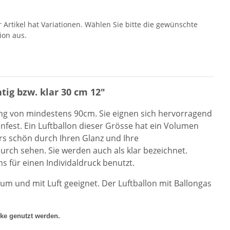
r Artikel hat Variationen. Wählen Sie bitte die gewünschte
ion aus.
tig bzw. klar 30 cm 12"
ng von mi
ndeste
ns
9
0
cm. Sie eig
nen sich hervorragend
nfest. Ein Luftballon dieser Grösse hat ein
Volumen
ers schön durch Ihren Glanz und Ihre
ndurch sehen. Sie werden auch als klar bezeichnet.
s für einen Individaldruck benutzt.
lium und mit Luft geeignet. D
er Luftballon
mit
Ballongas
cke genutzt werden.