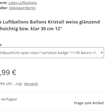
orie:
Latex Luftballons
ller:
DekolagerBerlin
 Luftballons Ballons Kristall weiss glänzend
hsichtig bzw. klar 30 cm 12"
e
,99 €
19% USt. , zzgl.
Versand
t verfügbar
Frage zum Artikel