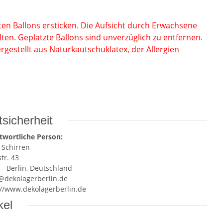
en Ballons ersticken. Die Aufsicht durch Erwachsen
e
lten. Geplatzte Ballons
sind unverzüglich zu entfernen.
gestellt aus Naturkautschuklatex, der
Allergien
sicherheit
twortliche Person:
 Schirren
tr. 43
 - Berlin, Deutschland
e@dekolagerberlin.de
://www.dekolagerberlin.de
kel