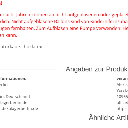
!
er acht Jahren können an nicht aufgeblasenen oder geplatzt
erlich. Nicht aufgeblasene Ballons sind von Kindern fernzuha
ugen fernhalten. Zum Aufblasen eine Pumpe verwenden! Her
en kann.
aturkautschuklatex
.
Angaben zur Produkt
nformationen:
veran
rlin
Alexis
Yorcks
lin, Deutschland
10965
lagerberlin.de
offic
.dekolagerberlin.de
https
Ähnliche Arti