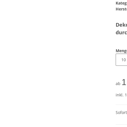
Kateg
Herste
Deko
durc
Meng
1
ab
inkl. 
Sofor