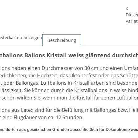
x
Diese
Variat
isterkarten anzeigen
Beschreibung
tballons Ballons Kristall weiss glänzend durchsich
llons haben einen D
urchmesser von 30 cm und einen Umfa
ierlichkeiten, die Ho
chzeit, das Oktoberfest oder das Schütze
ft oder Ballongas
. Luftballons in Kristallfarben sind besond
lässigkeit. Sie können durch die Kristallballons in weiss hi
schön wirken Sie, wenn man die Kristall farbenen Luftballon
llons aus Latex sind für die Befüllung mit Ballongas bzw. He
t eine Flugdauer von ca. 12 Stunden.
ons dürfen aus gesetzlichen Gründen ausschließlich für Dekorationszwe