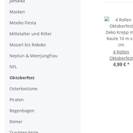
Jamaika
Masken
Mexiko Fiesta
Mittelalter und Ritter
Mozart bis Rokoko
4 Rollen
Neptun & Meerjungfrau
Oktoberfest
Deko Krepp m
4,99 €
*
NFL
Raute 10 m x
cm
Oktoberfest
Osterkostüme
Piraten
Regenbogen
Römer
Trachten/Hüte