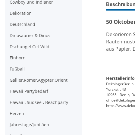
weitere Regis
Cowboy und Indianer
Beschreibu
Dekoration
50 Oktober
Deutschland
Dekorieren S
Dinosaurier & Dinos
Rautenmuster
Dschungel Get Wild
aus Papier. 
Einhorn
Fußball
Herstellerinf
Gallier,Römer,Ägypter,Orient
DekolagerBerlin
Yorckstr. 43
Hawaii Partybedarf
10965 - Berlin, 
office@dekolager
Hawaii-, Südsee-, Beachparty
https://www.deko
Herzen
Jahrestage/Jubiläen