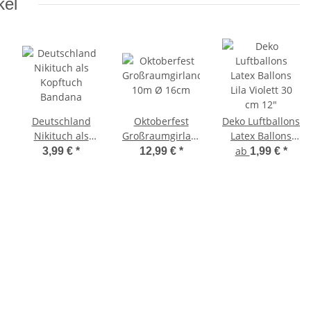
kel
Deutschland
Oktoberfest
Deko Luftballons
Nikituch als
Großraumgirlande
Latex Ballons
Kopftuch
10m Ø 16cm
Lila Violett 30
ab
3,99 €
*
12,99 €
*
1,99 €
*
Bandana
cm 12"