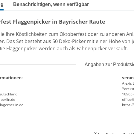
terkarten anzeigen
ng
Benachrichtigen, wenn verfügbar
fest Flaggenpicker in Bayrischer Raute
ie Ihre Köstlichkeiten zum Oktoberfest oder zu anderen An
. Das Set besteht aus 50 Deko-Picker mit einer Höhe von je
Die Flaggenpicker werden auch als Fahnenpicker verkauft.
Angaben zur Produktsi
ormationen:
veran
Alexis 
Yorckst
Deutschland
10965 -
berlin.de
office
lagerberlin.de
https: