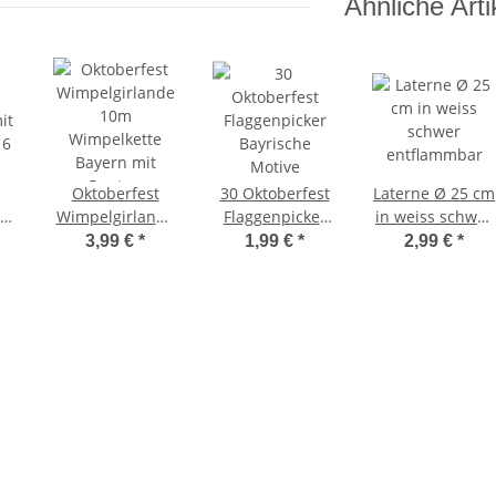
Ähnliche Arti
Oktoberfest
30 Oktoberfest
Laterne Ø 25 cm
Wimpelgirlande
Flaggenpicker
in weiss schwer
it
10m
Bayrische
entflammbar
3,99 €
*
1,99 €
*
2,99 €
*
 6
Wimpelkette
Motive
Bayern mit
Rauten