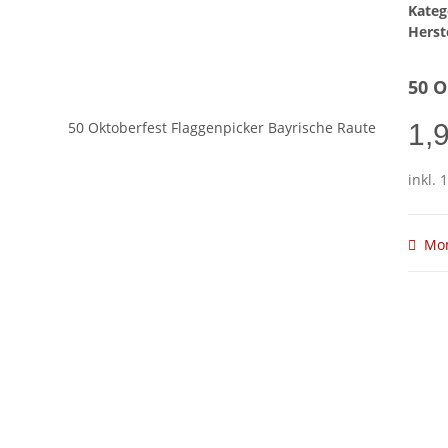
Kateg
Herste
50 O
1,
inkl. 
Mom