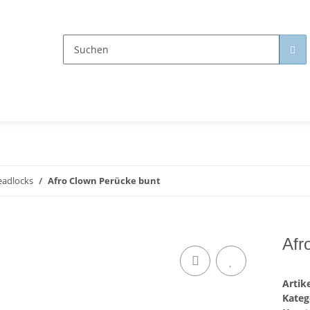
readlocks
Afro Clown Perücke bunt
Afr
Arti
Kateg