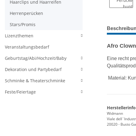
Haarclips und Haarreifen
Herrenperücken
Stars/Promis
weitere Regis
Beschreibu
Lizenzthemen
Afro Clown
Veranstaltungsbedarf
Geburtstag/Abi/Hochzeit/Baby
Eine recht pr
Qualitätsprod
Dekoration und Partybedarf
Material: Kun
Schminke & Theaterschminke
Feste/Feiertage
Herstellerinf
Widmann
Viale dell`Industr
20020 - Busto Gar