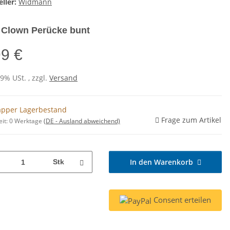
ller:
Widmann
 Clown Perücke bunt
99 €
19% USt. , zzgl.
Versand
pper Lagerbestand
Frage zum Artikel
eit:
0 Werktage
(DE - Ausland abweichend)
In den Warenkorb
Stk
Consent erteilen