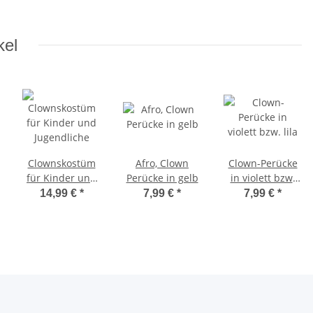
kel
Clownskostüm
Afro, Clown
Clown-Perücke
für Kinder und
Perücke in gelb
in violett bzw.
Jugendliche
lila
14,99 €
*
7,99 €
*
7,99 €
*