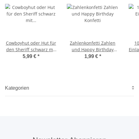
Cowboyhut oder Hut für
Zahlenkonfetti Zahlen
10
den Sheriff schwarz mit
und Happy Birthday
Einl
Sheriffstern
Konfetti
5,99 €
*
1,99 €
*
ver
Kategorien