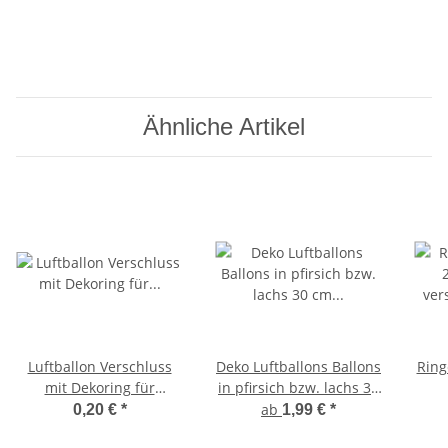
Ähnliche Artikel
Luftballon Verschluss
Deko Luftballons Ballons
Ring
mit Dekoring für
in pfirsich bzw. lachs 30
luftgefüllte Ballons
cm 12"
ver
ab
0,20 €
*
1,99 €
*