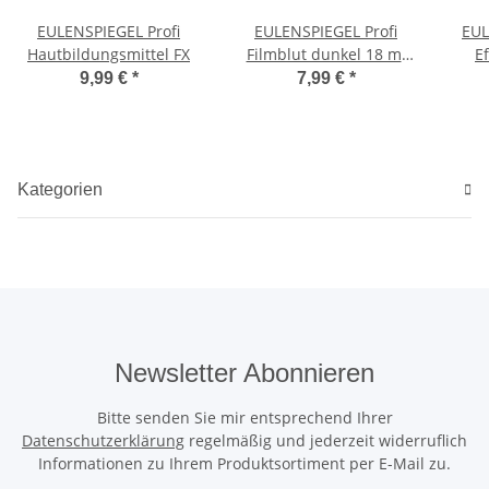
EULENSPIEGEL Profi
EULENSPIEGEL Profi
EUL
Hautbildungsmittel FX
Filmblut dunkel 18 ml
E
Tube schnell trocknend
9,99 €
*
7,99 €
*
Kategorien
Newsletter Abonnieren
Bitte senden Sie mir entsprechend Ihrer
Datenschutzerklärung
regelmäßig und jederzeit widerruflich
Informationen zu Ihrem Produktsortiment per E-Mail zu.