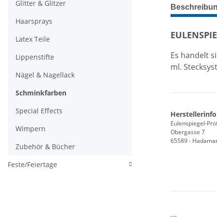
weitere Regis
Glitter & Glitzer
Beschreibu
Haarsprays
EULENSPIEG
Latex Teile
Es handelt s
Lippenstifte
ml. Stecksys
Nägel & Nagellack
Schminkfarben
Special Effects
Herstellerinf
Eulenspiegel-Pro
Wimpern
Obergasse 7
65589 - Hadamar
Zubehör & Bücher
Feste/Feiertage