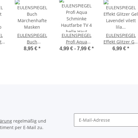
EL
EULENSPIEGEL
EULENSPIEGEL
EULENSPIEGEL
t
Buch
Profi Aqua
Effekt Glitzer Gel
Märchenhafte
Schminke
Lavendel vilett
8,95 €
*
4,99 € -
7,99 €
*
6,99 €
*
b
Masken
Hautfarbe TV 4
lila Juwel
helle Haut
holographisch
18 ml Tube
lärung
regelmäßig und
timent per E-Mail zu.
Newsletter Abonnieren