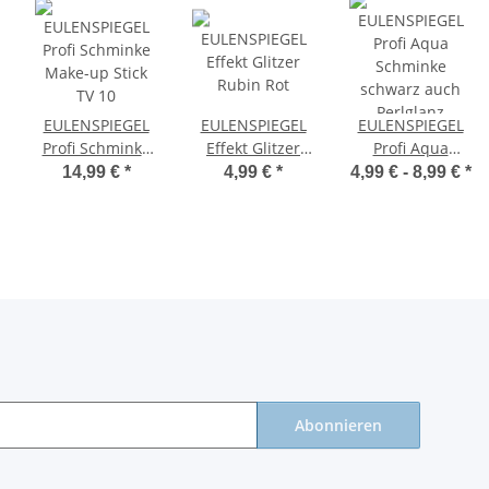
EULENSPIEGEL
EULENSPIEGEL
EULENSPIEGEL
Profi Schminke
Effekt Glitzer
Profi Aqua
Make-up Stick
Rubin Rot
Schminke
14,99 €
*
4,99 €
*
4,99 € -
8,99 €
*
TV 10
schwarz auch
Perlglanz
Abonnieren