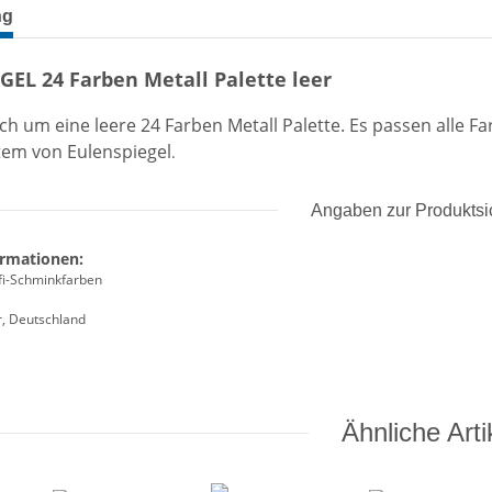
terkarten anzeigen
ng
EL 24 Farben Metall Palette leer
ich um eine leere 24 Farben Metall Palette. Es passen alle Fa
tem von Eulenspiegel
.
Angaben zur Produktsi
ormationen:
fi-Schminkfarben
, Deutschland
Ähnliche Arti