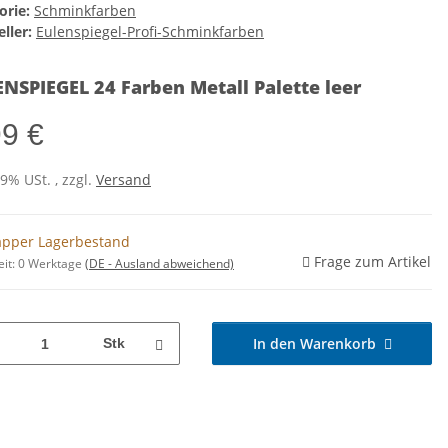
orie:
Schminkfarben
ller:
Eulenspiegel-Profi-Schminkfarben
NSPIEGEL 24 Farben Metall Palette leer
99 €
19% USt. , zzgl.
Versand
pper Lagerbestand
Frage zum Artikel
eit:
0 Werktage
(DE - Ausland abweichend)
In den Warenkorb
Stk