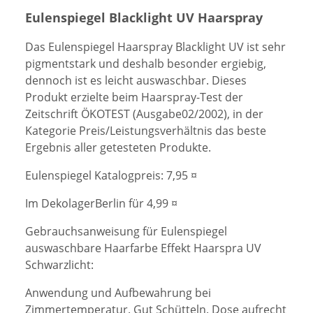
Eulenspiegel Blacklight UV Haarspray
Das Eulenspiegel Ha
arspray
Blacklight UV
ist sehr
pigmentstark und deshalb
besonder ergiebig,
dennoch ist es leicht auswasch
bar. Dieses
Produkt erzielte beim Haarspray-Test der
Zeitschrift ÖKOTEST (Ausgabe02/2002), in der
Kategorie Preis/Leistungsverhältnis das beste
Ergebnis aller getes
teten Produkte.
Eulenspiegel Katalogpreis:
7
,95 ¤
Im DekolagerBerl
in für
4
,99 ¤
Gebrauchsanweisung für Eulenspiegel
auswaschbare Haarfa
rb
e Effekt Haarspra UV
Schwarzlicht
:
Anwendung und Aufbewahrung
b
ei
Zimmertemperatur. Gut Schütteln. Dose aufrecht