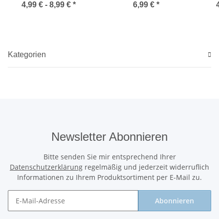
auch Perlglanz
hochwertiger
4,99 € -
8,99 €
*
6,99 €
*
Theaterqualität blau
Kategorien
Newsletter Abonnieren
Bitte senden Sie mir entsprechend Ihrer
Datenschutzerklärung
regelmäßig und jederzeit widerruflich
Informationen zu Ihrem Produktsortiment per E-Mail zu.
Abonnieren
Newsletter Abonnieren