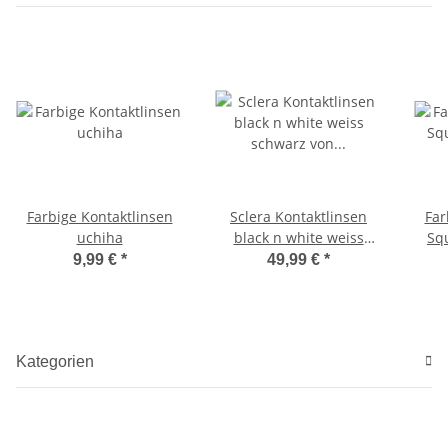
Farbige Kontaktlinsen
Sclera Kontaktlinsen
Far
uchiha
black n white weiss
Sq
schwarz von eyecatcher
9,99 €
*
49,99 €
*
22mm
Kategorien