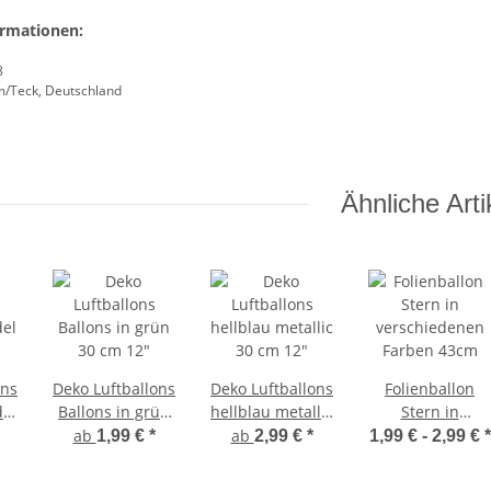
ormationen:
8
m/Teck, Deutschland
Ähnliche Arti
ons
Deko Luftballons
Deko Luftballons
Folienballon
del
Ballons in grün
hellblau metallic
Stern in
30 cm 12"
30 cm 12"
verschiedenen
ab
ab
1,99 €
*
2,99 €
*
1,99 € -
2,99 €
*
Farben 43cm