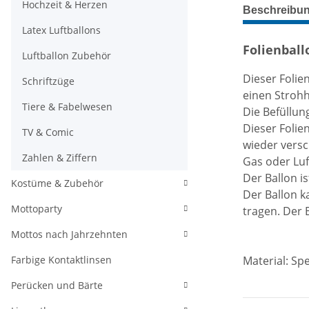
weitere Regis
Hochzeit & Herzen
Beschreibu
Latex Luftballons
Folienball
Luftballon Zubehör
Dieser Folie
Schriftzüge
einen Strohh
Tiere & Fabelwesen
Die Befüllun
Dieser Folie
TV & Comic
wieder versc
Zahlen & Ziffern
Gas oder Luf
Der Ballon i
Kostüme & Zubehör
Der Ballon k
Mottoparty
tragen. Der B
Mottos nach Jahrzehnten
Farbige Kontaktlinsen
Material:
Spe
Perücken und Bärte