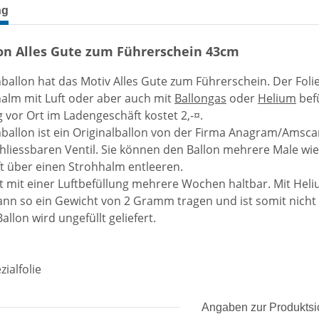
terkarten anzeigen
ng
on Alles Gute zum Führerschein 43cm
nballon hat das Motiv Alles Gute zum Führerschein. Der Fo
alm mit Luft oder aber auch mit
Ballongas
oder
Helium
befü
g vor Ort im Ladengeschäft kostet 2,-¤.
nballon ist ein Originalballon von der Firma Anagram/Amsca
hliessbaren Ventil. Sie können den Ballon mehrere Male wie
t über einen Strohhalm entleeren.
st mit einer Luftbefüllung mehrere Wochen haltbar. Mit Heli
ann so ein Gewicht von 2 Gramm tragen und ist somit nicht
allon wird ungefüllt geliefert.
zialfolie
Angaben zur Produktsi