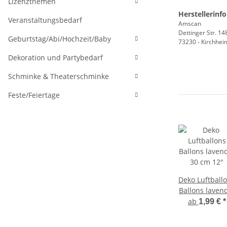
Lizenzthemen
Herstellerinf
Veranstaltungsbedarf
Amscan
Dettinger Str. 14
Geburtstag/Abi/Hochzeit/Baby
73230 - Kirchhei
Dekoration und Partybedarf
Schminke & Theaterschminke
Feste/Feiertage
Deko Luftball
Ballons laven
30 cm 12"
ab
1,99 €
*