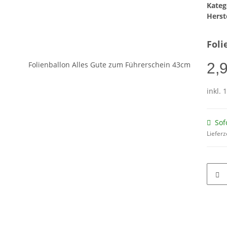
Kateg
Herste
Foli
2,
inkl. 
Sof
Lieferz