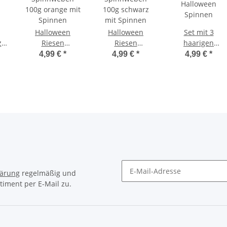
Halloween
Halloween
Set mit 3
z
Riesen
Riesen
haarigen
Spinnweben
Spinnweben
Halloween
4,99 €
*
4,99 €
*
4,99 €
*
100g orange mit
100g schwarz
Spinnen
Spinnen
mit Spinnen
lärung
regelmäßig und
timent per E-Mail zu.
Newsletter Abonnieren