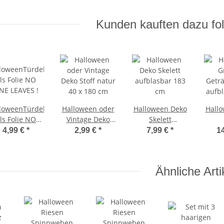
Kunden kauften dazu fol
loweenTürdeko
Halloween oder
Halloween Deko
Hall
ls Folie NO
Vintage Deko
Skelett
NE LEAVES !
Stoff natur 40 x
aufblasbar 183
Getr
4,99 €
*
2,99 €
*
7,99 €
*
1
180 cm
cm
aufb
c
Ähnliche Arti