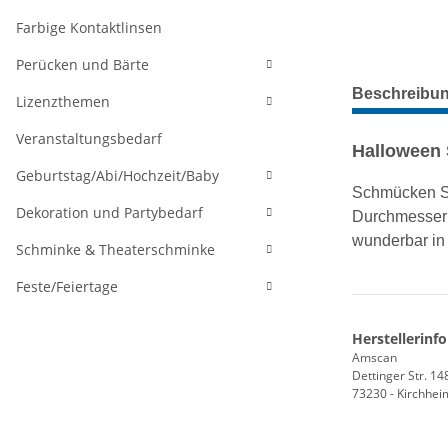
Farbige Kontaktlinsen
Perücken und Bärte
weitere Regis
Beschreibu
Lizenzthemen
Veranstaltungsbedarf
Halloween 
Geburtstag/Abi/Hochzeit/Baby
Schmücken Si
Dekoration und Partybedarf
Durchmesser 
wunderbar in
Schminke & Theaterschminke
Feste/Feiertage
Herstellerinf
Amscan
Dettinger Str. 14
73230 - Kirchhei