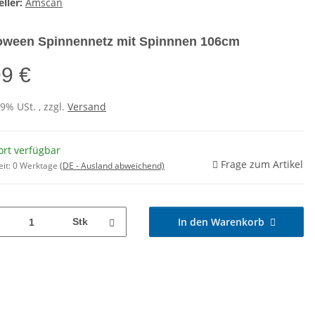
ller:
Amscan
oween Spinnennetz mit Spinnnen 106cm
99 €
19% USt. , zzgl.
Versand
ort verfügbar
Frage zum Artikel
eit:
0 Werktage
(DE - Ausland abweichend)
In den Warenkorb
Stk