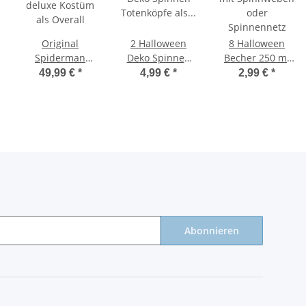
Original
2 Halloween
8 Halloween
Spiderman
Deko Spinnen
Becher 250 ml
deluxe Kostüm
Totenköpfe als
mit Spinnweben
49,99 €
*
4,99 €
*
2,99 €
*
als Overall
Hängedekoration
oder
Spinnennetz
Abonnieren