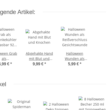
gende Artikel:
oween Grab
Abgehakte Hand
Halloween
als
mit Blut und
Wunden als
änkekühler
Knochen
Reißverschluss
4,99 €
*
9,99 €
*
5,99 €
*
lasbar 92
Gesichtswunde
m hoch
kel