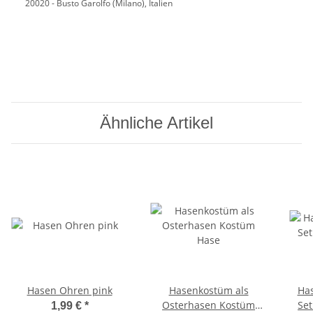
20020 - Busto Garolfo (Milano), Italien
Ähnliche Artikel
Hasen Ohren pink
Hasenkostüm als
Ha
Osterhasen Kostüm
Set
1,99 €
*