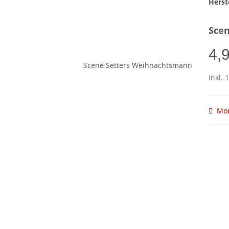
Herste
Sce
4,
inkl. 
Mom