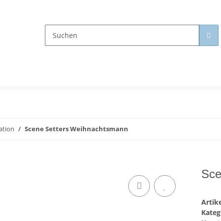
ation
Scene Setters Weihnachtsmann
Sce
Arti
Kateg