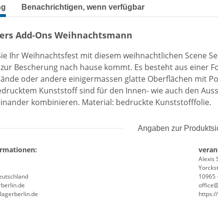
terkarten anzeigen
ng
Benachrichtigen, wenn verfügbar
ters Add-Ons Weihnachtsmann
ie Ihr Weihnachtsfest mit diesem weihnachtlichen Scene S
r zur Bescherung nach hause kommt. Es besteht aus einer Fo
ände oder andere einigermassen glatte Oberflächen mit Post
edrucktem Kunststoff sind für den Innen- wie auch den Auss
einander kombinieren. Material: bedruckte Kunststofffolie.
Angaben zur Produktsi
ormationen:
veran
Alexis 
Yorckst
Deutschland
10965 -
berlin.de
office
lagerberlin.de
https: