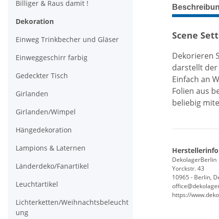
weitere Regis
Billiger & Raus damit !
Beschreibu
Dekoration
Scene Set
Einweg Trinkbecher und Gläser
Dekorieren S
Einweggeschirr farbig
darstellt de
Gedeckter Tisch
Einfach an W
Folien aus b
Girlanden
beliebig mit
Girlanden/Wimpel
Hängedekoration
Lampions & Laternen
Herstellerinf
DekolagerBerlin
Länderdeko/Fanartikel
Yorckstr. 43
10965 - Berlin, 
Leuchtartikel
office@dekolager
https://www.deko
Lichterketten/Weihnachtsbeleucht
ung