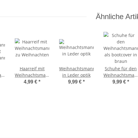
Ähnliche Arti
Haarreif mit
Weihnachtsmanngürtel
Schuhe für den
annsack
Weihnachtsmann
in Leder optik
Weihnachtsman
t
zu Weihnachten
als bootcover in
4,99 €
*
9,99 €
*
9,99 €
*
ann
braun