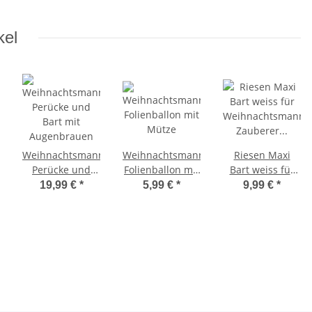
kel
Weihnachtsmann
Weihnachtsmann
Riesen Maxi
nn
Perücke und
Folienballon mit
Bart weiss für
Bart mit
Mütze
Weihnachtsmann
19,99 €
*
5,99 €
*
9,99 €
*
Augenbrauen
Zauberer und
Seemann