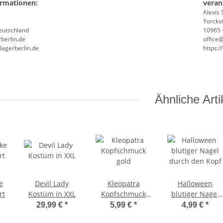
ormationen:
veran
Alexis 
Yorckst
Deutschland
10965 -
berlin.de
office
lagerberlin.de
https:
Ähnliche Arti
e
Devil Lady
Kleopatra
Halloween
rt
Kostüm in XXL
Kopfschmuck
blutiger Nagel
gold
durch den Kopf
29,99 €
*
5,99 €
*
4,99 €
*