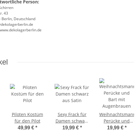
twortliche Person:
Schirren
r. 43
 Berlin, Deutschland
@dekolagerberlin.de
//www.dekolagerberlin.de
kel
Piloten Kostüm
Sexy Frack für
Weihnachtsmann
für den Pilot
Damen schwarz
Perücke und
aus Satin
Bart mit
49,99 €
*
19,99 €
*
19,99 €
*
Augenbrauen