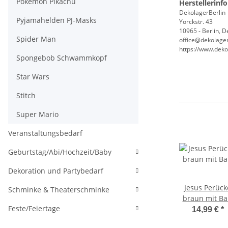
Pokémon Pikachu
Herstellerinf
DekolagerBerlin
Pyjamahelden PJ-Masks
Yorckstr. 43
10965 - Berlin, 
Spider Man
office@dekolager
https://www.deko
Spongebob Schwammkopf
Star Wars
Stitch
Super Mario
Veranstaltungsbedarf
Geburtstag/Abi/Hochzeit/Baby
Dekoration und Partybedarf
Jesus Perück
Schminke & Theaterschminke
braun mit Ba
Feste/Feiertage
14,99 €
*