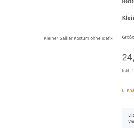
Herste
Klei
Größ
24
inkl. 
Kna
x
Di
Va