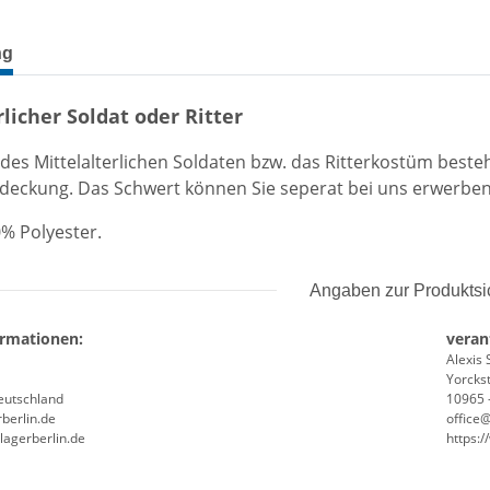
terkarten anzeigen
ng
rlicher Soldat oder Ritter
des Mittelalterlichen Soldaten bzw. das Ritterkostüm bes
edeckung. Das Schwert können Sie seperat bei uns erwerben
0% Polyester.
Angaben zur Produktsi
ormationen:
veran
Alexis 
Yorckst
Deutschland
10965 -
berlin.de
office
lagerberlin.de
https: