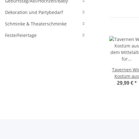
Geburtstag/Abi/Hochzeit/Baby
Dekoration und Partybedarf
Schminke & Theaterschminke
Feste/Feiertage
Tavernen Wi
Kostüm aus
dem Mittelalt
29,99 €
*
für Herren