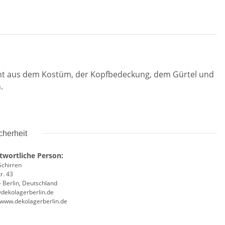
teht aus dem Kostüm, der Kopfbedeckung, dem Gürtel und
.
cherheit
twortliche Person:
Schirren
r. 43
 Berlin, Deutschland
@dekolagerberlin.de
//www.dekolagerberlin.de