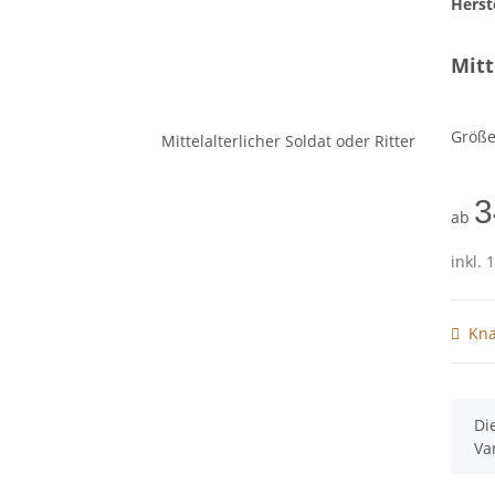
Herste
Mitt
Größ
3
ab
inkl. 
Kna
x
Di
Va