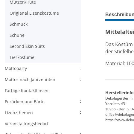
Mützen/Hüte
weitere Regis
Origianal Lizenzkostüme
Beschreibu
Schmuck
Mittelalte
Schuhe
Das Kostüm 
Second Skin Suits
der Stiefelb
Tierkostüme
Material: 10
Mottoparty
Mottos nach Jahrzehnten
Farbige Kontaktlinsen
Herstellerinf
DekolagerBerlin
Perücken und Bärte
Yorckstr. 43
10965 - Berlin, 
Lizenzthemen
office@dekolager
https://www.deko
Veranstaltungsbedarf