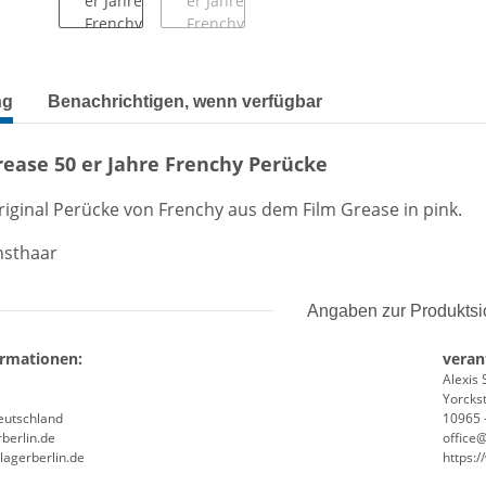
terkarten anzeigen
ng
Benachrichtigen, wenn verfügbar
rease 50 er Jahre Frenchy Perücke
Original Perücke von Frenchy aus dem Film Grease in pink.
nsthaar
Angaben zur Produktsi
ormationen:
veran
Alexis 
Yorckst
Deutschland
10965 -
berlin.de
office
lagerberlin.de
https: