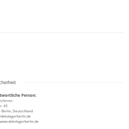
cherheit
twortliche Person:
Schirren
r. 43
 Berlin, Deutschland
@dekolagerberlin.de
//www.dekolagerberlin.de