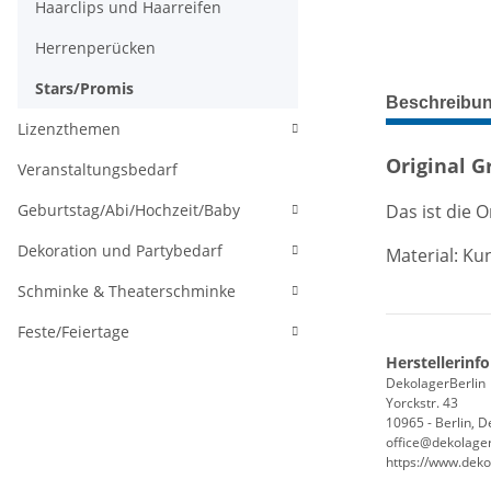
Haarclips und Haarreifen
Herrenperücken
Stars/Promis
weitere Regis
Beschreibu
Lizenzthemen
Original G
Veranstaltungsbedarf
Das ist die 
Geburtstag/Abi/Hochzeit/Baby
Dekoration und Partybedarf
Material: Ku
Schminke & Theaterschminke
Feste/Feiertage
Herstellerinf
DekolagerBerlin
Yorckstr. 43
10965 - Berlin, 
office@dekolager
https://www.deko