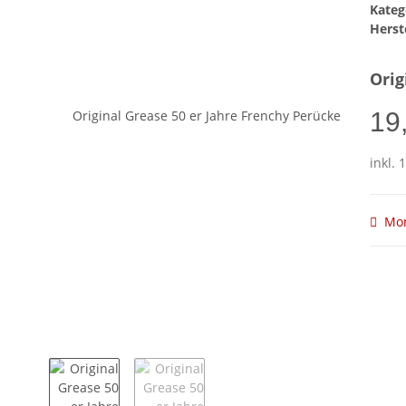
Kateg
Herste
Orig
19
inkl. 
Mom