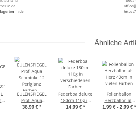
Deutschland
10965 -
berlin.de
office
lagerberlin.de
https:
Ähnliche Arti
EL
EULENSPIEGEL
Federboa deluxe
Folienballon
n
Profi Aqua
180cm 110g in
Herzballon als
r
Schminke 12
verschiedenen
Herz 43cm in
38,99 €
*
14,99 €
*
1,99 € -
2,99 €
*
ät
Perlglanz
Farben
vielen Farben
Farben Palette
mit Pinsel