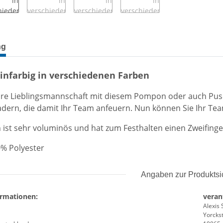
terkarten anzeigen
ng
nfarbig in verschiedenen Farben
hre Lieblingsmannschaft mit diesem Pompon oder auch Pusc
dern, die damit Ihr Team anfeuern. Nun können Sie Ihr Tea
st sehr voluminös und hat zum Festhalten einen Zweifinger
0% Polyester
Angaben zur Produktsi
ormationen:
veran
Alexis 
Yorckst