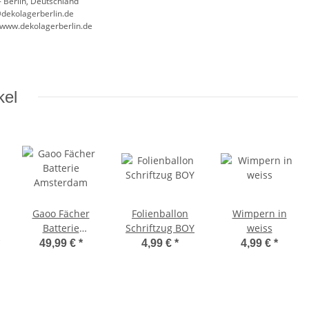
 Berlin, Deutschland
@dekolagerberlin.de
//www.dekolagerberlin.de
kel
Gaoo Fächer
Folienballon
Wimpern in
Batterie
Schriftzug BOY
weiss
Amsterdam
49,99 €
*
4,99 €
*
4,99 €
*