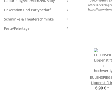
10965 - Berlin, 
Geburtstag/Abi/Hochzeit/Baby
office@dekolager
https://www.deko
Dekoration und Partybedarf
Schminke & Theaterschminke
Feste/Feiertage
EULENSPIEG
Lippenstift i
hochwertige
6,99 €
*
Theaterqualit
blau