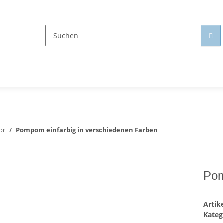
ör
Pompom einfarbig in verschiedenen Farben
Pom
Arti
Kateg