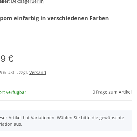
ller:
DekolagerBerlin
om einfarbig in verschiedenen Farben
e
99 €
19% USt. , zzgl.
Versand
Frage zum Artikel
ort verfügbar
eser Artikel hat Variationen. Wählen Sie bitte die gewünschte
riation aus.