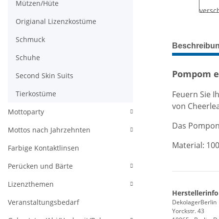
Mützen/Hüte
Origianal Lizenzkostüme
Schmuck
weitere Regis
Beschreibu
Schuhe
Pompom ei
Second Skin Suits
Feuern Sie I
Tierkostüme
von Cheerlea
Mottoparty
Das Pompon i
Mottos nach Jahrzehnten
Material: 10
Farbige Kontaktlinsen
Perücken und Bärte
Lizenzthemen
Herstellerinf
Veranstaltungsbedarf
DekolagerBerlin
Yorckstr. 43