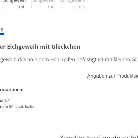
terkarten anzeigen
ng
der Elchgeweih mit Glöckchen
hgeweih das an einem Haarreifen befestigt ist mit kleinen 
Angaben zur Produktsi
ormationen:
ia 3/C
olfo (Milano), Italien