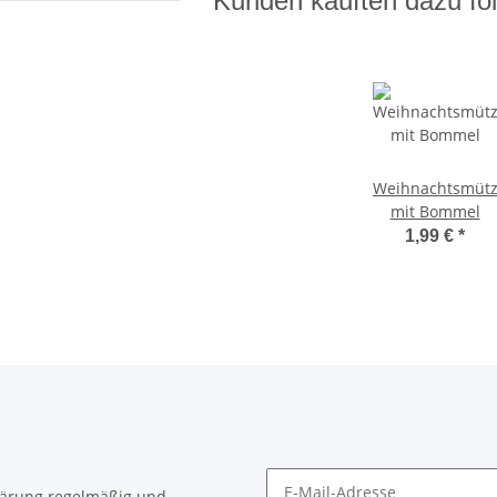
Kunden kauften dazu fol
Weihnachtsmüt
mit Bommel
1,99 €
*
lärung
regelmäßig und