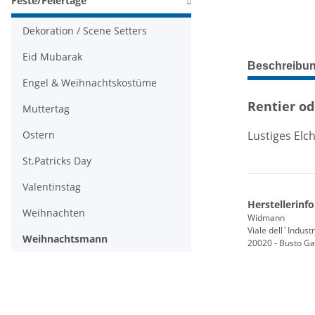
Feste/Feiertage
Dekoration / Scene Setters
Eid Mubarak
weitere Regis
Beschreibu
Engel & Weihnachtskostüme
Rentier o
Muttertag
Lustiges Elc
Ostern
St.Patricks Day
Valentinstag
Herstellerinf
Weihnachten
Widmann
Viale dell`Industr
Weihnachtsmann
20020 - Busto Gar