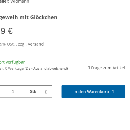
ller:
Widmann
geweih mit Glöckchen
99 €
19% USt. , zzgl.
Versand
ort verfügbar
Frage zum Artikel
eit:
0 Werktage
(DE - Ausland abweichend)
In den Warenkorb
Stk