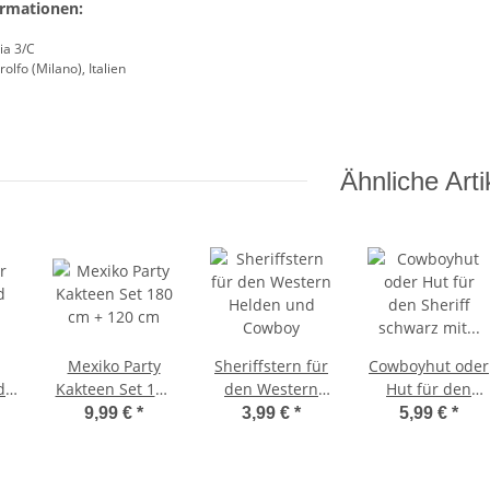
ormationen:
ia 3/C
olfo (Milano), Italien
Ähnliche Arti
Mexiko Party
Sheriffstern für
Cowboyhut oder
d
Kakteen Set 180
den Western
Hut für den
cm + 120 cm
Helden und
Sheriff schwarz
9,99 €
*
3,99 €
*
5,99 €
*
Cowboy
mit Sheriffstern