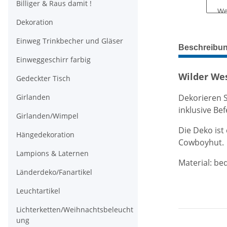
Billiger & Raus damit !
Dekoration
Einweg Trinkbecher und Gläser
weitere Regis
Beschreibu
Einweggeschirr farbig
Wilder We
Gedeckter Tisch
Dekorieren S
Girlanden
inklusive Bef
Girlanden/Wimpel
Die Deko ist
Hängedekoration
Cowboyhut.
Lampions & Laternen
Material: be
Länderdeko/Fanartikel
Leuchtartikel
Lichterketten/Weihnachtsbeleucht
ung