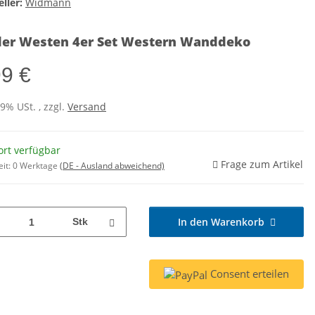
ller:
Widmann
der Westen 4er Set Western Wanddeko
99 €
19% USt. , zzgl.
Versand
ort verfügbar
Frage zum Artikel
eit:
0 Werktage
(DE - Ausland abweichend)
In den Warenkorb
Stk
Consent erteilen