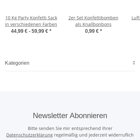
10 Kg Party Konfetti Sack
2er Set Konfettibomben
Luft
in verschiedenen Farben
als Knallbonbons
Ba
44,99 € -
59,99 €
*
0,99 €
*
Kategorien
Newsletter Abonnieren
Bitte senden Sie mir entsprechend Ihrer
Datenschutzerklärung
regelmäßig und jederzeit widerruflich