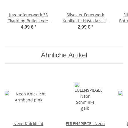
Jugendfeuerwerk 35
Silvester Feuerwerk
Si
Ckackling Bullets oder
Knallkette Hasta la vista
Batt
Cracklingbälle
200 Knaller
4,99 €
*
2,99 €
*
Ähnliche Artikel
Neon Knicklicht
EULENSPIEGEL Neon