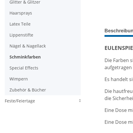
Glitter & Glitzer
Haarsprays
Latex Teile
weitere Regis
Beschreibu
Lippenstifte
Nägel & Nagellack
EULENSPIE
Schminkfarben
Die Farben s
aufgetragen
Special Effects
Wimpern
Es handelt s
Zubehör & Bücher
Die hautfreu
die Sicherhe
Feste/Feiertage
Eine Dose mit
Eine Dose mit