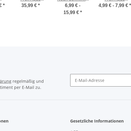
Schminke 12
blau
Schminke
 €
*
35,99 €
*
6,99 € -
4,99 € -
7,99 €
*
lau
Farben Palette +
Himmelblau
15,99 €
*
2 Pinsel
lärung
regelmäßig und
timent per E-Mail zu.
Newsletter Abonnieren
onen
Gesetzliche Informationen