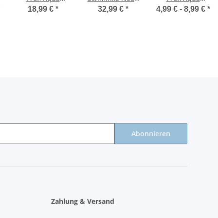
Schminke 6
6 Farben Metall
Schminke
18,99 €
*
32,99 €
*
4,99 € -
8,99 €
*
Farben Kombi
Palette mit
Meeresblau
Palette mit
Pinsel
Glitzer + Pinsel
Abonnieren
Zahlung & Versand