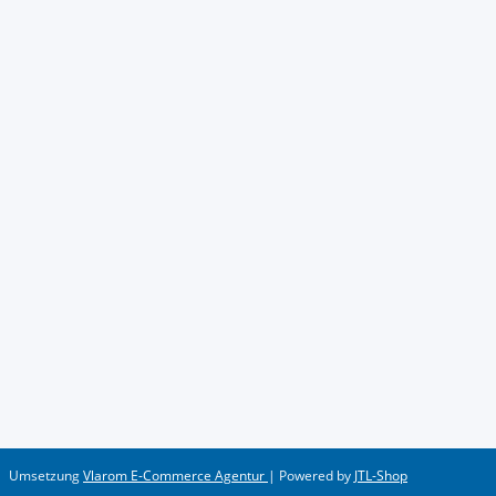
Umsetzung
Vlarom E-Commerce Agentur
| Powered by
JTL-Shop