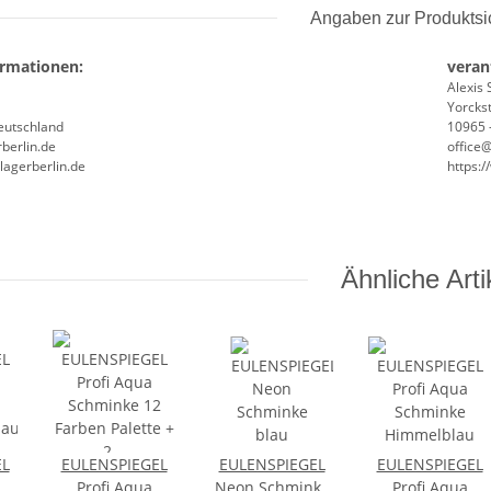
Angaben zur Produktsi
ormationen:
veran
Alexis 
Yorckst
Deutschland
10965 -
berlin.de
office
lagerberlin.de
https:
Ähnliche Arti
EL
EULENSPIEGEL
EULENSPIEGEL
EULENSPIEGEL
Profi Aqua
Neon Schminke
Profi Aqua