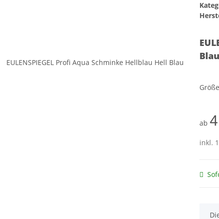
Kateg
Herste
EULE
Bla
Größ
4
ab
inkl. 
Sof
x
Di