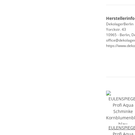
Herstellerinf
DekolagerBerlin
Yorckstr. 43
10965 - Berlin, 
office@dekolager
https://www.deko
EULENSPIEG
Profi Aqua