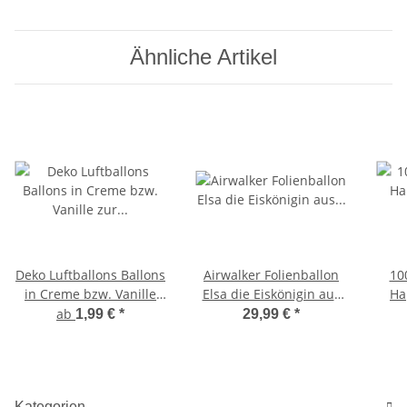
Ähnliche Artikel
Deko Luftballons Ballons
Airwalker Folienballon
10
in Creme bzw. Vanille
Elsa die Eiskönigin aus
Ha
zur Hochzeit
Frozen von Disney
ab
1,99 €
*
29,99 €
*
Konfirmation 30 cm 12"
Kategorien