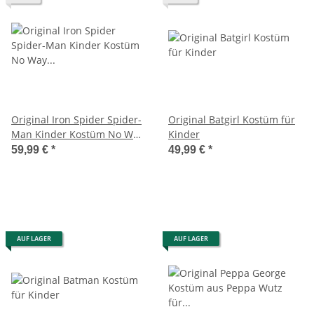
Original Iron Spider Spider-
Original Batgirl Kostüm für
Man Kinder Kostüm No Way
Kinder
Home
59,99 €
*
49,99 €
*
AUF LAGER
AUF LAGER