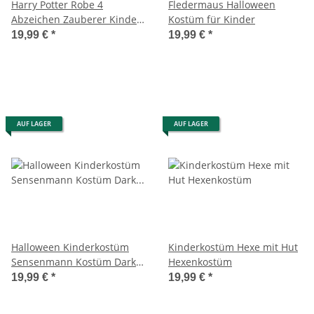
Harry Potter Robe 4
Fledermaus Halloween
Abzeichen Zauberer Kinder
Kostüm für Kinder
Kostüm
19,99 €
*
19,99 €
*
AUF LAGER
AUF LAGER
Halloween Kinderkostüm
Kinderkostüm Hexe mit Hut
Sensenmann Kostüm Dark
Hexenkostüm
Shadow Reaper
19,99 €
*
19,99 €
*