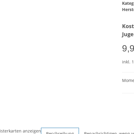
Kateg
Herste
Kost
Juge
9,
inkl. 
Momen
isterkarten anzeigen
Beschreibung
Benachrichtigen, wenn v