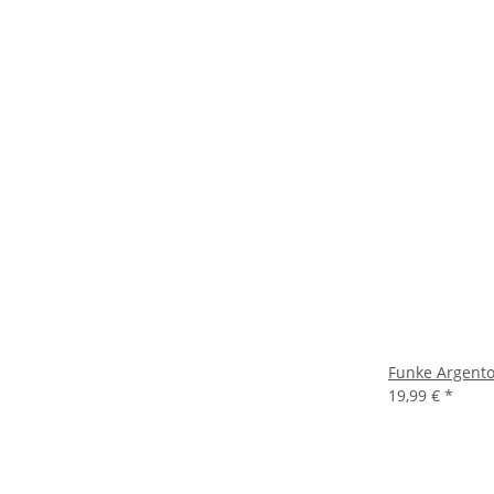
Funke Argento
19,99 €
*