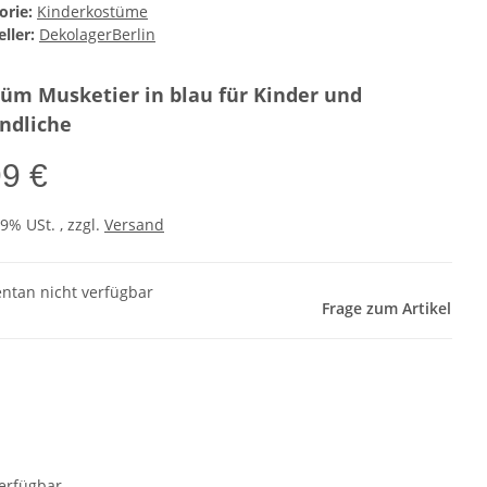
orie:
Kinderkostüme
ller:
DekolagerBerlin
üm Musketier in blau für Kinder und
ndliche
99 €
19% USt. , zzgl.
Versand
tan nicht verfügbar
Frage zum Artikel
erfügbar