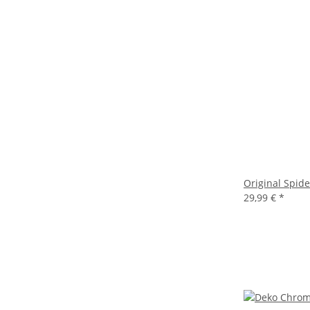
Original Spid
29,99 €
*