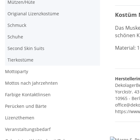
Mützen/Hüte
Origianal Lizenzkostüme
Kostüm M
Schmuck
Das Muske
schönen K
Schuhe
Material: 
Second Skin Suits
Tierkostüme
Mottoparty
Herstelleri
Mottos nach Jahrzehnten
DekolagerBe
Yorckstr. 43
Farbige Kontaktlinsen
10965 - Ber
office@deko
Perücken und Bärte
https://www
Lizenzthemen
Veranstaltungsbedarf