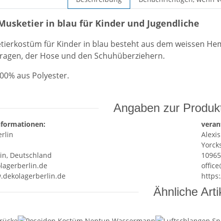
usketier in blau für Kinder und Jugendliche
tierkostüm
für Kinder in blau besteht aus dem weissen 
ragen, der Hose und den Schuhüberziehern.
100% aus Polyester.
Angaben zur Produkt
nformationen:
veran
rlin
Alexis
Yorcks
lin, Deutschland
10965
lagerberlin.de
offic
.dekolagerberlin.de
https
Ähnliche Arti