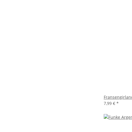
Fransengirlan
7,99 €
*