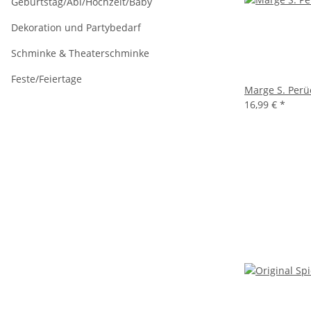
Geburtstag/Abi/Hochzeit/Baby
Dekoration und Partybedarf
Schminke & Theaterschminke
Feste/Feiertage
Marge S. Perü
16,99 €
*