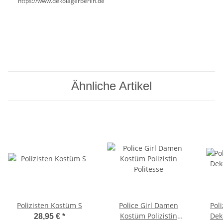
https://www.dekolagerberlin.de
Ähnliche Artikel
Polizisten Kostüm S
Police Girl Damen
Pol
Kostüm Polizistin
Dek
28,95 €
*