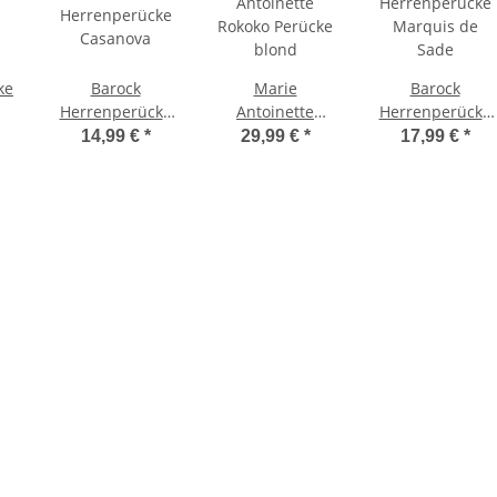
ke
Barock
Marie
Barock
Herrenperücke
Antoinette
Herrenperücke
Casanova
Rokoko Perücke
Marquis de
14,99 €
*
29,99 €
*
17,99 €
*
blond
Sade