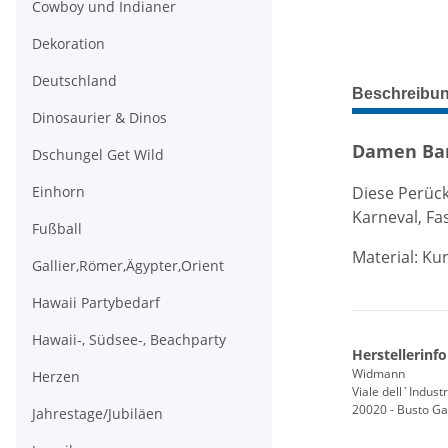
Cowboy und Indianer
Dekoration
Deutschland
weitere Regis
Beschreibu
Dinosaurier & Dinos
Damen Bar
Dschungel Get Wild
Diese Perück
Einhorn
Karneval, Fa
Fußball
Material: Ku
Gallier,Römer,Ägypter,Orient
Hawaii Partybedarf
Hawaii-, Südsee-, Beachparty
Herstellerinf
Widmann
Herzen
Viale dell`Industr
20020 - Busto Gar
Jahrestage/Jubiläen