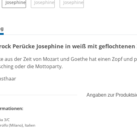
terkarten anzeigen
ng
ock Perücke Josephine in weiß mit geflochtenen 
e aus der Zeit von Mozart und Goethe hat einen Zopf und 
sching oder die Mottoparty.
nsthaar
Angaben zur Produktsi
ormationen:
ia 3/C
olfo (Milano), Italien