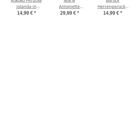
Rokoko Perücke
Marie
Barock
Jolanda in
Antoinette
Herrenperücke
mehlblond
Rokoko Perücke
Casanova
14,99 €
*
29,99 €
*
14,99 €
*
blond