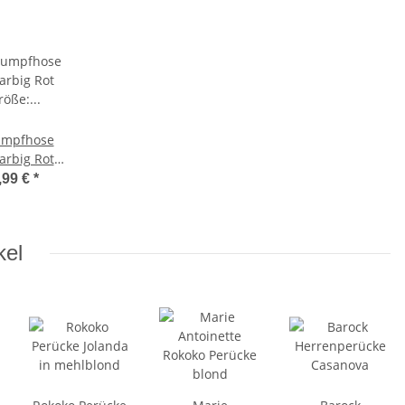
umpfhose
arbig Rot
Größe:
,99 €
*
rösse ONE
SIZE
kel