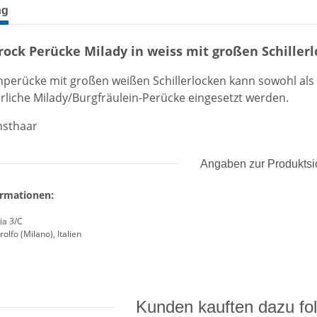
terkarten anzeigen
ng
ck Perücke Milady in weiss mit großen Schiller
perücke mit großen weißen Schillerlocken kann sowohl als
terliche Milady/Burgfräulein-Perücke eingesetzt werden.
nsthaar
Angaben zur Produktsi
ormationen:
ia 3/C
olfo (Milano), Italien
Kunden kauften dazu fol