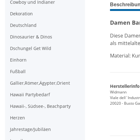
weitere Regis
Cowboy und Indianer
Beschreibu
Dekoration
Damen Baro
Deutschland
Diese Damen
Dinosaurier & Dinos
als mittelal
Dschungel Get Wild
Material: Ku
Einhorn
Fußball
Gallier,Römer,Ägypter,Orient
Herstellerinf
Widmann
Hawaii Partybedarf
Viale dell`Industr
20020 - Busto Gar
Hawaii-, Südsee-, Beachparty
Herzen
Jahrestage/Jubiläen