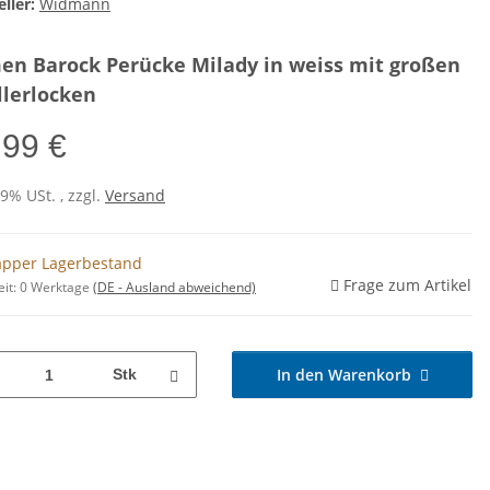
ller:
Widmann
n Barock Perücke Milady in weiss mit großen
llerlocken
,99 €
19% USt. , zzgl.
Versand
pper Lagerbestand
Frage zum Artikel
eit:
0 Werktage
(DE - Ausland abweichend)
In den Warenkorb
Stk