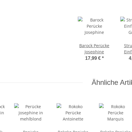
Barock Perücke
Str
Josephine
Einf
17,99 €
*
4
Unig
Ähnliche Arti