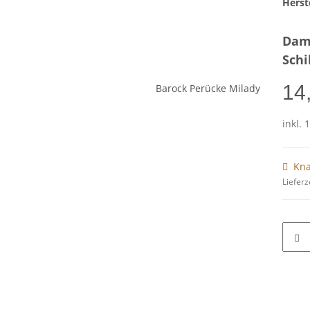
Herste
Dame
Schi
14
inkl. 
Kna
Lieferz