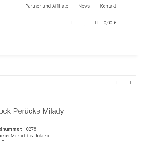
Partner und Affiliate
News
Kontakt
0,00 €
ock Perücke Milady
kelnummer:
10278
orie:
Mozart bis Rokoko