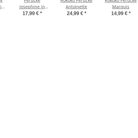
ck
Perücke
Rokoko Perücke
Rokoko Perücke
in
Josephine in
Antoinette
Marquis
mehlblond
17,99 €
*
24,99 €
*
14,99 €
*