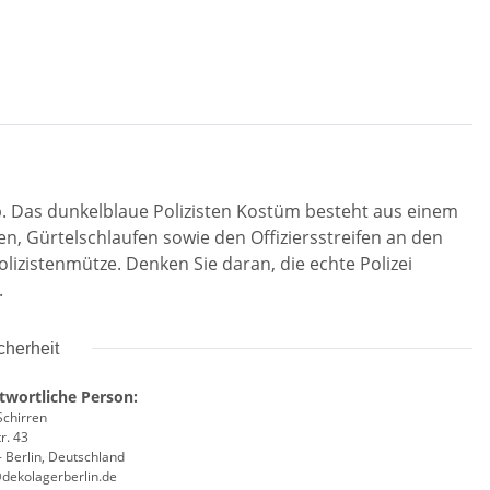
op. Das dunkelblaue Polizisten Kostüm besteht aus einem
hen, Gürtelschlaufen sowie den Offiziersstreifen an den
lizistenmütze. Denken Sie daran, die echte Polizei
.
cherheit
twortliche Person:
Schirren
r. 43
 Berlin, Deutschland
@dekolagerberlin.de