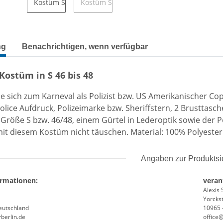
terkarten anzeigen
ng
Benachrichtigen, wenn verfügbar
 Kostüm in S 46 bis 48
ie sich zum Karneval als Polizist bzw. US Amerikanischer C
Police Aufdruck, Polizeimarke bzw. Sheriffstern, 2 Brusttasc
 Größe S bzw. 46/48, einem Gürtel in Lederoptik sowie der Po
it diesem Kostüm nicht täuschen. Material: 100% Polyester
Angaben zur Produktsi
ormationen:
veran
Alexis 
Yorckst
Deutschland
10965 -
berlin.de
office