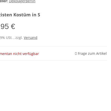
ller:
DekolagerBerlin
zisten Kostüm in S
,95 €
19% USt. , zzgl.
Versand
Frage zum Artikel
entan nicht verfügbar