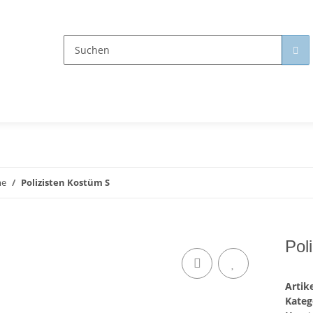
me
Polizisten Kostüm S
Pol
Arti
Kateg