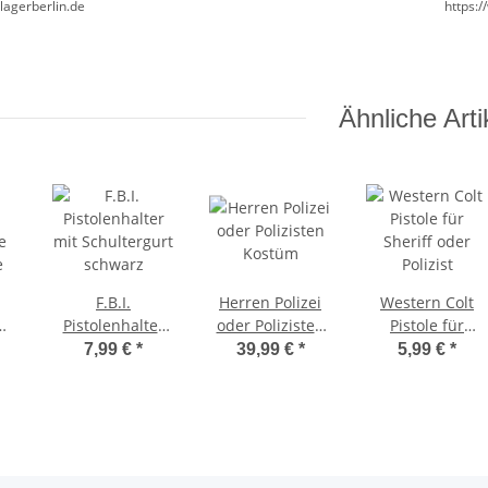
lagerberlin.de
https:
Ähnliche Arti
F.B.I.
Herren Polizei
Western Colt
Pistolenhalter
oder Polizisten
Pistole für
e
mit Schultergurt
Kostüm
Sheriff oder
7,99 €
*
39,99 €
*
5,99 €
*
e
schwarz
Polizist