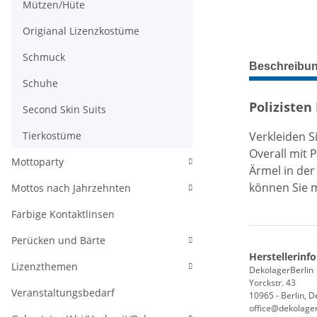
Mützen/Hüte
Origianal Lizenzkostüme
Schmuck
weitere Regis
Beschreibu
Schuhe
Polizisten
Second Skin Suits
Verkleiden S
Tierkostüme
Overall mit 
Mottoparty
Ärmel in der
können Sie m
Mottos nach Jahrzehnten
Farbige Kontaktlinsen
Perücken und Bärte
Herstellerinf
Lizenzthemen
DekolagerBerlin
Yorckstr. 43
Veranstaltungsbedarf
10965 - Berlin, 
office@dekolager