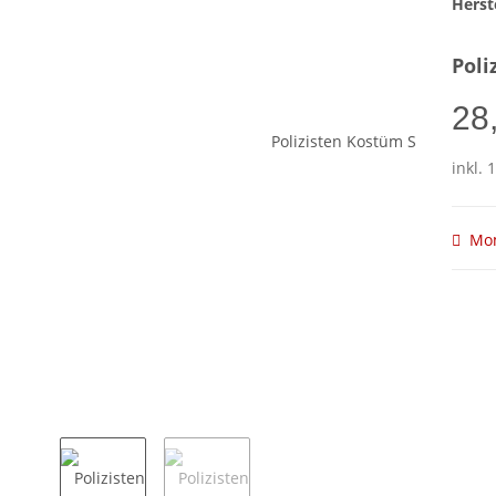
Herste
Poli
28
inkl. 
Mom